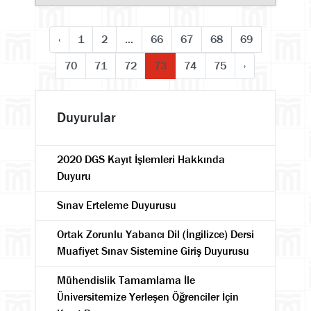
‹
1
2
...
66
67
68
69
70
71
72
73
74
75
›
Duyurular
2020 DGS Kayıt İşlemleri Hakkında
Duyuru
Sınav Erteleme Duyurusu
Ortak Zorunlu Yabancı Dil (İngilizce) Dersi
Muafiyet Sınav Sistemine Giriş Duyurusu
Mühendislik Tamamlama İle
Üniversitemize Yerleşen Öğrenciler İçin