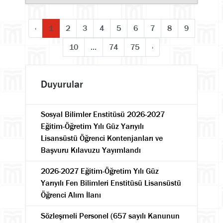
‹
1
2
3
4
5
6
7
8
9
10
...
74
75
›
Duyurular
Sosyal Bilimler Enstitüsü 2026-2027
Eğitim-Öğretim Yılı Güz Yarıyılı
Lisansüstü Öğrenci Kontenjanları ve
Başvuru Kılavuzu Yayımlandı
2026-2027 Eğitim-Öğretim Yılı Güz
Yarıyılı Fen Bilimleri Enstitüsü Lisansüstü
Öğrenci Alım İlanı
Sözleşmeli Personel (657 sayılı Kanunun