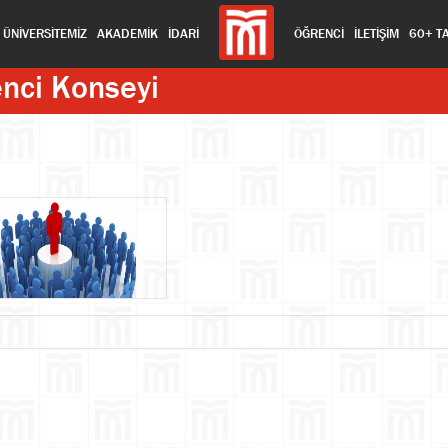
ÜNİVERSİTEMİZ
AKADEMİK
İDARİ
ÖĞRENCİ
İLETİŞİM
60+ T
enci Konseyi