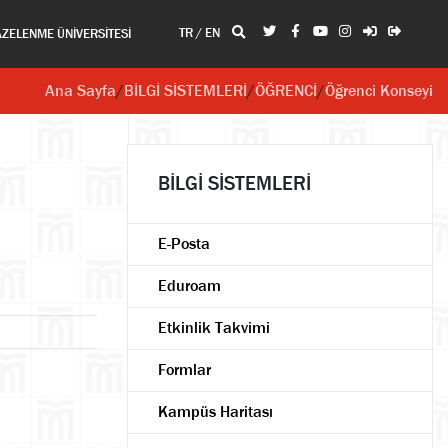
TR
/
EN
AZELENME ÜNİVERSİTESİ
Ana Sayfa
/
BİLGİ SİSTEMLERİ
/
ÖĞRENCİ
/
Öğrenci Konseyi
BİLGİ SİSTEMLERİ
E-Posta
Eduroam
Etkinlik Takvimi
Formlar
Kampüs Haritası