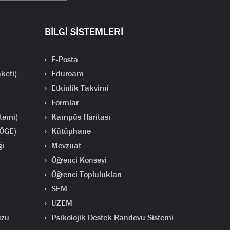
BİLGİ SİSTEMLERİ
E-Posta
keti)
Eduroam
Etkinlik Takvimi
Formlar
temi)
Kampüs Haritası
(ÖGE)
Kütüphane
ğı
Mevzuat
Öğrenci Konseyi
Öğrenci Toplulukları
SEM
UZEM
uzu
Psikolojik Destek Randevu Sistemi