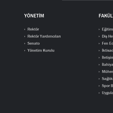
YÖNETİM
FAKÜL
Rektör
Eğitim
Rektör Yardımcıları
Diş He
Senato
Fen Ed
Yönetim Kurulu
İktisad
İletişi
İlahiya
Mühend
Sağlık 
Spor Bi
Uygula