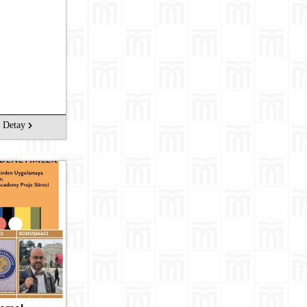
Ara
Detay