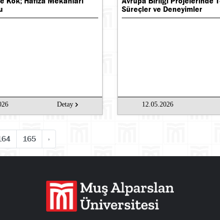
ve Kök; Hafıza Mekanları
Avrupa Birliği Projelerinde 
u
Süreçler ve Deneyimler
026
Detay
12.05.2026
164
165
›