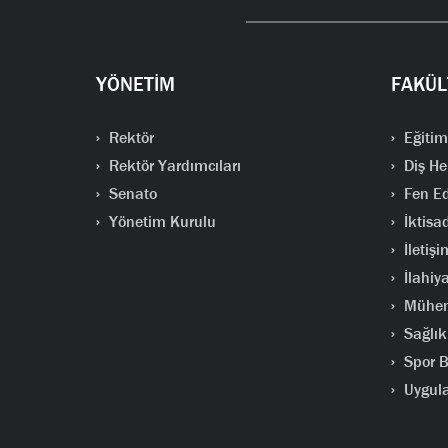
YÖNETİM
FAKÜL
Rektör
Eğitim
Rektör Yardımcıları
Diş He
Senato
Fen Ed
Yönetim Kurulu
İktisad
İletişi
İlahiya
Mühend
Sağlık 
Spor Bi
Uygula