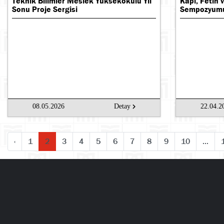
Teknik Bilimler Meslek Yüksekokulu Yıl
Kapı, Fetih 
Sonu Proje Sergisi
Sempozyum
08.05.2026
Detay
22.04.2
‹
1
2
3
4
5
6
7
8
9
10
...