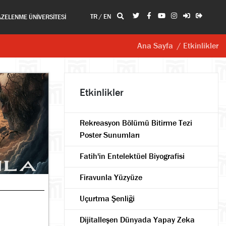
TR
/
EN
AZELENME ÜNİVERSİTESİ
Ana Sayfa
/ Etkinlikler
Etkinlikler
Rekreasyon Bölümü Bitirme Tezi
Poster Sunumları
Fatih'in Entelektüel Biyografisi
Firavunla Yüzyüze
Uçurtma Şenliği
Dijitalleşen Dünyada Yapay Zeka