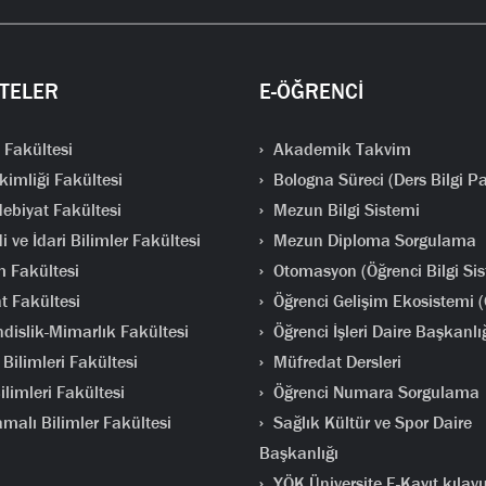
TELER
E-ÖĞRENCİ
 Fakültesi
Akademik Takvim
kimliği Fakültesi
Bologna Süreci (Ders Bilgi Pa
ebiyat Fakültesi
Mezun Bilgi Sistemi
i ve İdari Bilimler Fakültesi
Mezun Diploma Sorgulama
m Fakültesi
Otomasyon (Öğrenci Bilgi Sis
t Fakültesi
Öğrenci Gelişim Ekosistemi 
islik-Mimarlık Fakültesi
Öğrenci İşleri Daire Başkanlı
Bilimleri Fakültesi
Müfredat Dersleri
limleri Fakültesi
Öğrenci Numara Sorgulama
malı Bilimler Fakültesi
Sağlık Kültür ve Spor Daire
Başkanlığı
YÖK Üniversite E-Kayıt kılav