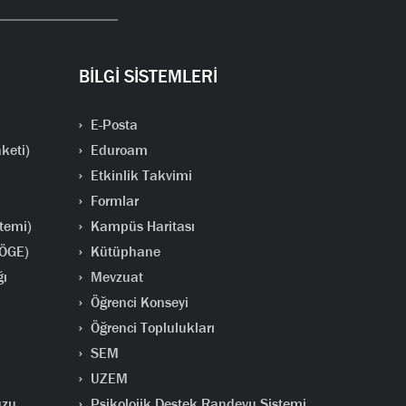
BİLGİ SİSTEMLERİ
E-Posta
keti)
Eduroam
Etkinlik Takvimi
Formlar
temi)
Kampüs Haritası
(ÖGE)
Kütüphane
ğı
Mevzuat
Öğrenci Konseyi
Öğrenci Toplulukları
SEM
UZEM
uzu
Psikolojik Destek Randevu Sistemi