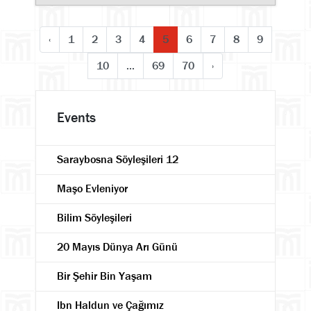
‹
1
2
3
4
5
6
7
8
9
10
...
69
70
›
Events
Saraybosna Söyleşileri 12
Maşo Evleniyor
Bilim Söyleşileri
20 Mayıs Dünya Arı Günü
Bir Şehir Bin Yaşam
Ibn Haldun ve Çağımız